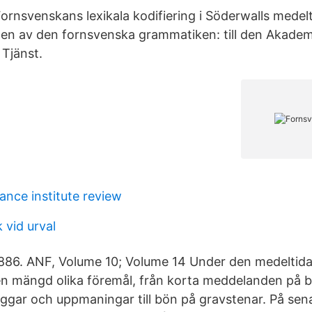
 Fornsvenskans lexikala kodifiering i Söderwalls mede
en av den fornsvenska grammatiken: till den Akadem
Tjänst.
nce institute review
 vid urval
1886. ANF, Volume 10; Volume 14 Under den medeltida
 en mängd olika föremål, från korta meddelanden på be
äggar och uppmaningar till bön på gravstenar. På sen