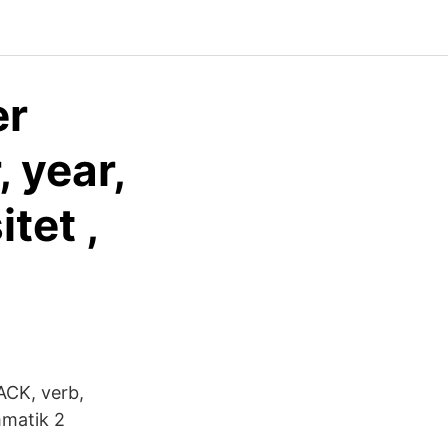
er
 year,
tet ,
ACK, verb,
mmatik 2