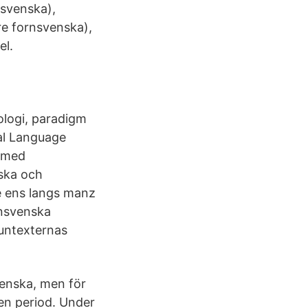
nsvenska),
re fornsvenska),
el.
ologi, paradigm
al Language
t med
ska och
e ens langs manz
rnsvenska
runtexternas
venska, men för
l en period. Under