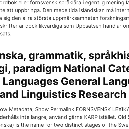
dbok eller fornsvensk språklära i egentlig mening l
nte att uppbringa. Den medeltida isländskan må intern
dra sig den allra största uppmärksamheten forskningsm
skrifter är dock likvärdiga som Uppsatsen handlar 
sats.
nska, grammatik, språkhis
gi, paradigm National Ca
c Languages General Lan
 and Linguistics Research
Show Metadata; Show Permalink FORNSVENSK LEXIK
derhålls inte längre, använd gärna KARP istället. Ol
nska) is the name for two distinct stages of the Sw