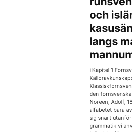
runsven
och islä
kasusän
langs m
mannum 
i Kapitel 1 Forns
Källoravkunskap
Klassiskfornsve
den fornsvenska 
Noreen, Adolf, 1
alfabetet bara a
sig snart utanfö
grammatik vi an