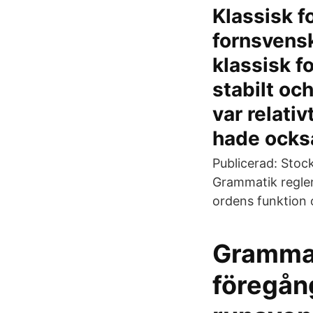
Klassisk f
fornsvens
klassisk f
stabilt oc
var relati
hade också
Publicerad: Stock
Grammatik regler
ordens funktion 
Grammati
föregån