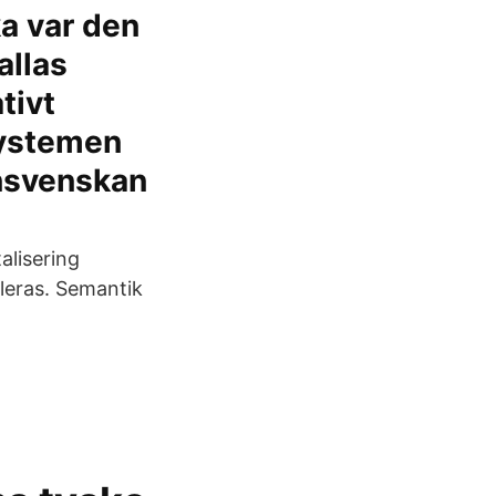
ka var den
allas
tivt
systemen
rnsvenskan
alisering
leras. Semantik