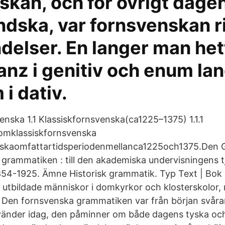
skan, och för övrigt dage
ndska, var fornsvenskan r
delser. En langer man het
anz i genitiv och enum l
i dativ.
venska 1.1 Klassiskfornsvenska(ca1225–1375) 1.1.1
omklassiskfornsvenska
nskaomfattartidsperiodenmellanca1225och1375.Den 
grammatiken : till den akademiska undervisningens 
854-1925. Ämne Historisk grammatik. Typ Text | Bok
v utbildade människor i domkyrkor och klosterskolor,
r Den fornsvenska grammatiken var från början svåra
vänder idag, den påminner om både dagens tyska oc