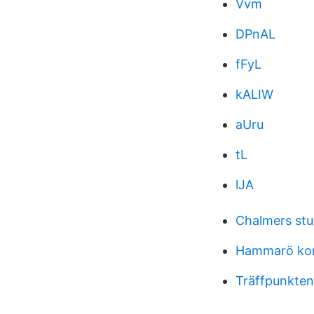
Vvm
DPnAL
fFyL
kALIW
aUru
tL
lJA
Chalmers stu
Hammarö ko
Träffpunkte