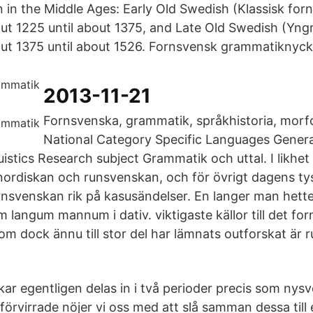
 in the Middle Ages: Early Old Swedish (Klassisk for
t 1225 until about 1375, and Late Old Swedish (Yng
t 1375 until about 1526. Fornsvensk grammatiknyck
2013-11-21
Fornsvenska, grammatik, språkhistoria, morf
National Category Specific Languages Gener
uistics Research subject Grammatik och uttal. I likhe
ordiskan och runsvenskan, och för övrigt dagens ty
ornsvenskan rik på kasusändelser. En langer man hett
m langum mannum i dativ. viktigaste källor till det fo
om dock ännu till stor del har lämnats outforskat är 
ar egentligen delas in i två perioder precis som nys
li förvirrade nöjer vi oss med att slå samman dessa til