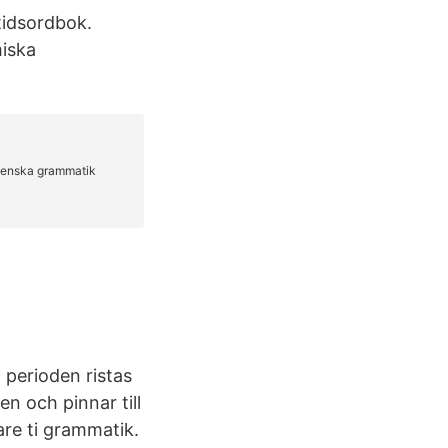
ltidsordbok.
iska
 perioden ristas
n och pinnar till
are ti grammatik.