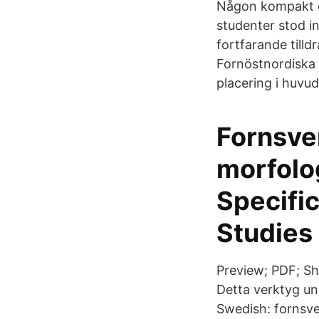
Någon kompakt or
studenter stod i
fortfarande till
Fornöstnordiska 
placering i huvud
Fornsve
morfolo
Specifi
Studies
Preview; PDF; 
Detta verktyg un
Swedish: fornsve