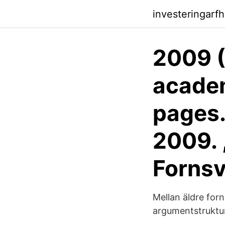
investeringarf
2009 (
academ
pages.
2009. 
Forns
Mellan äldre for
argumentstruktur