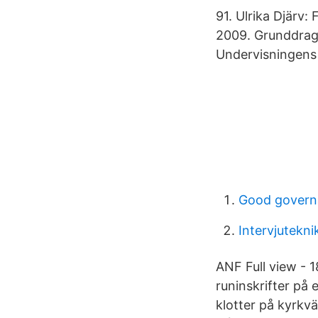
91. Ulrika Djärv:
2009. Grunddrag
Undervisningens 
Good governa
Intervjuteknik
ANF Full view - 
runinskrifter på
klotter på kyrkv