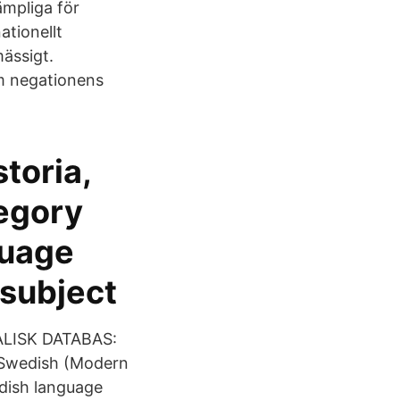
ämpliga för
ationellt
ässigt.
om negationens
toria,
tegory
guage
 subject
ALISK DATABAS:
d Swedish (Modern
edish language