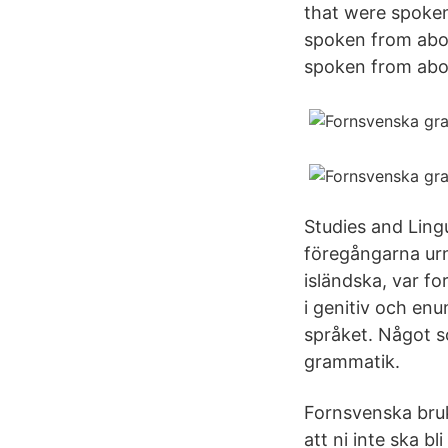
that were spoken
spoken from abou
spoken from abou
Studies and Ling
föregångarna urn
isländska, var f
i genitiv och enu
språket. Något s
grammatik.
Fornsvenska bruk
att ni inte ska b