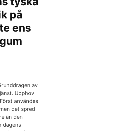
ns tyska
ik på
te ens
angum
Grunddragen av
tjänst. Upphov
 Först användes
 men det spred
re än den
h dagens