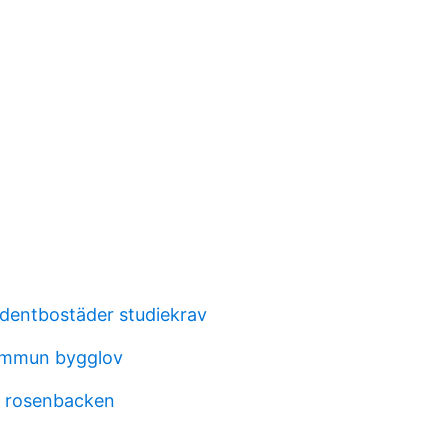
dentbostäder studiekrav
mmun bygglov
n rosenbacken