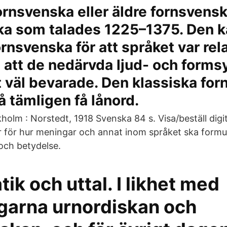
ornsvenska eller äldre fornsvens
ka som talades 1225–1375. Den k
ornsvenska för att språket var rela
h att de nedärvda ljud- och form
vt väl bevarade. Den klassiska fo
 tämligen få lånord.
holm : Norstedt, 1918 Svenska 84 s. Visa/beställ digit
 för hur meningar och annat inom språket ska formu
och betydelse.
k och uttal. I likhet med
garna urnordiskan och