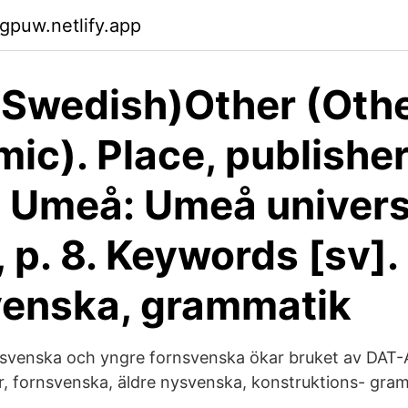
hgpuw.netlify.app
Swedish)Other (Oth
ic). Place, publisher,
 Umeå: Umeå universi
, p. 8. Keywords [sv].
venska, grammatik
nsvenska och yngre fornsvenska ökar bruket av DAT-
, fornsvenska, äldre nysvenska, konstruktions- gra